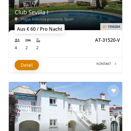
Club Sevilla I
Playa, Valencia province, Spain
ID:
1556264
Aus € 60 / Pro Nacht
AT-31520-V
4
2
2
KONTAKT
Detail