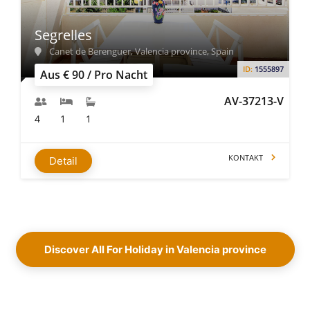
Segrelles
Canet de Berenguer, Valencia province, Spain
ID:
1555897
Aus € 90 / Pro Nacht
AV-37213-V
4
1
1
KONTAKT
Detail
Discover All For Holiday in Valencia province