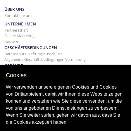
ÜBER UNS
Kontaktiere uns
UNTERNEHMEN
Partnerschaft
Online Marketing
Karriere
GESCHÄFTSBEDINGUNGEN
Datenschutz-Haftungsausschluss
Allgemeine Geschäftsbedingungen Vermietung
GEBÄUDE
Projekte
Cookies
KAUF
Kaufen Sie Ihr Haus
Wir verwenden unsere eigenen Cookies und Cookies
Verkaufen
von Drittanbietern, damit wir Ihnen diese Website zeigen
Hypothek
können und verstehen wie Sie diese verwenden, um die
Suchdienst
von uns angebotenen Dienstleistungen zu verbessern.
BLOGGEN
Wenn Sie weiter surfen, gehen wir davon aus, dass Sie
Bloggen
die Cookies akzeptiert haben.
Weltweite Regionen
Oft gesucht