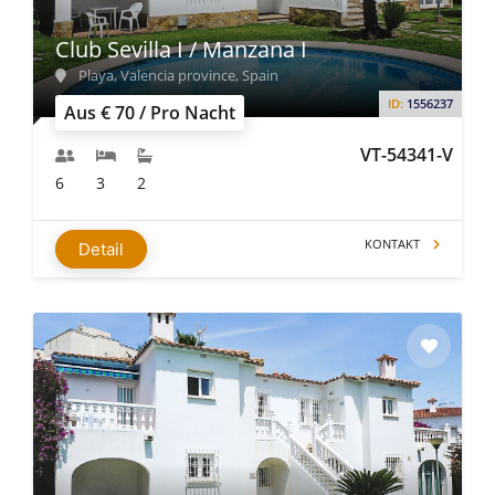
Club Sevilla I / Manzana I
Playa, Valencia province, Spain
ID:
1556237
Aus € 70 / Pro Nacht
VT-54341-V
6
3
2
KONTAKT
Detail