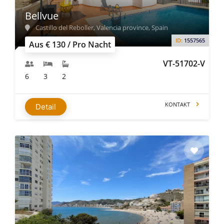
Bellvue
Castillo del Reboller, Valencia province, Spain
ID:
1557565
Aus € 130 / Pro Nacht
VT-51702-V
6
3
2
KONTAKT
Detail