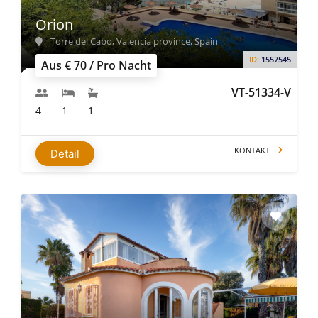
Orion
Torre del Cabo, Valencia province, Spain
ID:
1557545
Aus € 70 / Pro Nacht
VT-51334-V
4
1
1
KONTAKT
Detail