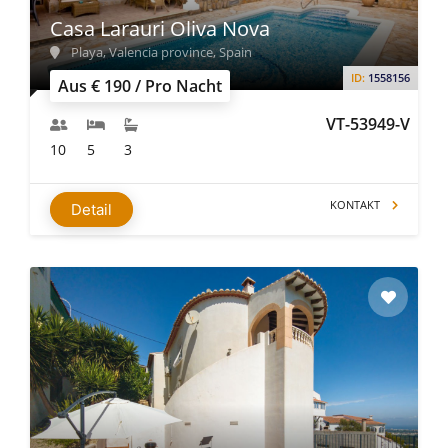
Casa Larauri Oliva Nova
Playa, Valencia province, Spain
ID:
1558156
Aus € 190 / Pro Nacht
VT-53949-V
10
5
3
KONTAKT
Detail