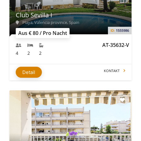
Club Sevilla I
Playa, Valencia province, Spain
ID:
1555986
Aus € 80 / Pro Nacht
AT-35632-V
4
2
2
KONTAKT
Detail