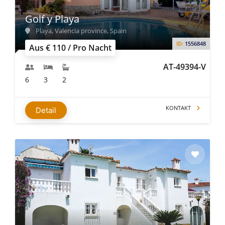
Golf y Playa
Playa, Valencia province, Spain
ID:
1556848
Aus € 110 / Pro Nacht
AT-49394-V
6
3
2
KONTAKT
Detail