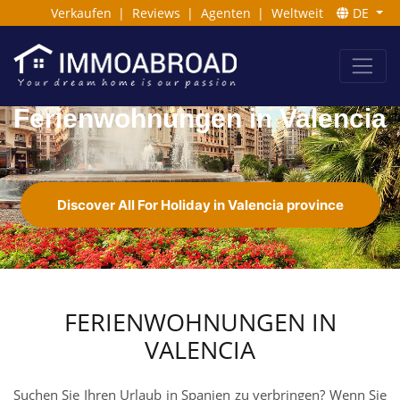
Verkaufen
|
Reviews
|
Agenten
|
Weltweit
DE
Ferienwohnungen in Valencia
Discover All For Holiday in Valencia province
FERIENWOHNUNGEN IN
VALENCIA
Suchen Sie Ihren Urlaub in Spanien zu verbringen? Wenn Sie