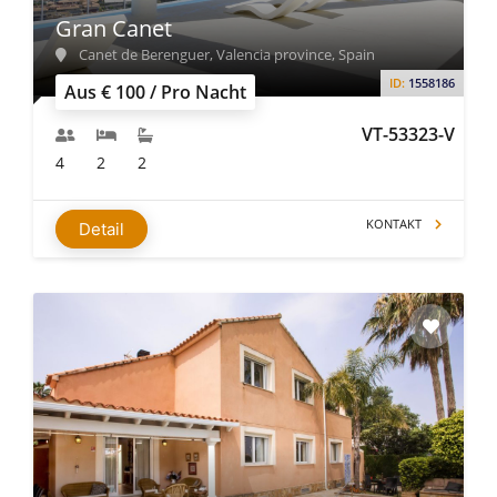
Gran Canet
Canet de Berenguer, Valencia province, Spain
ID:
1558186
Aus € 100 / Pro Nacht
VT-53323-V
4
2
2
KONTAKT
Detail