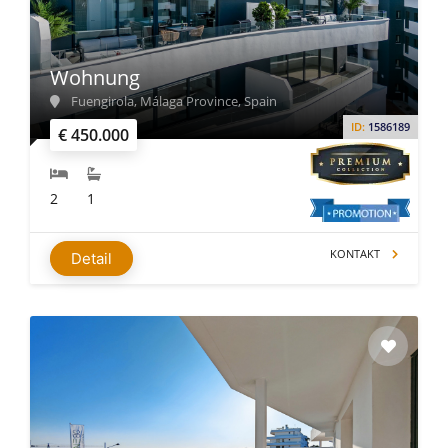
Wohnung
Fuengirola, Málaga Province, Spain
ID:
1586189
€ 450.000
2
1
KONTAKT
Detail