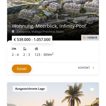
Wohnung, Meerblick, Infinity-Pool
Estepona, Málaga Province, Spain
ID:
1559618
€ 539.000 - 1.057.000
2
2 - 4
2 - 3
123 - 309m
KONTAKT
Detail
Ausgezeichnete Lage