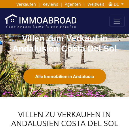
Verkaufen
|
Reviews
|
Agenten
|
Weltweit
DE
Villen zum Verkauf in
Andalusien Costa Del Sol
Alle Immobilien in Andalucia
VILLEN ZU VERKAUFEN IN
ANDALUSIEN COSTA DEL SOL