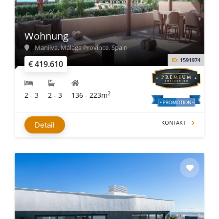
Wohnung
Manilva, Málaga Province, Spain
ID:
1591974
€ 419.610
2
2 - 3
2 - 3
136 - 223m
KONTAKT
Detail