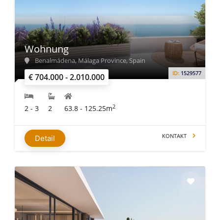
Wohnung
Benalmádena, Málaga Province, Spain
ID:
1529577
€ 704.000 - 2.010.000
2
2 - 3
2
63.8 - 125.25m
KONTAKT
Detail