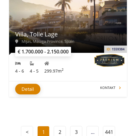
Villa, Tolle Lage
Mijas, Málaga Province, Spain
ID:
1559384
€ 1.700.000 - 2.150.000
2
4 - 6
4 - 5
299.97m
KONTAKT
Detail
<
1
2
3
…
441