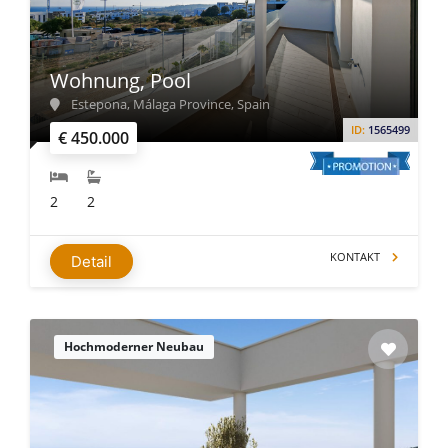
Wohnung, Pool
Estepona, Málaga Province, Spain
ID:
1565499
€ 450.000
2
2
KONTAKT
Detail
Hochmoderner Neubau