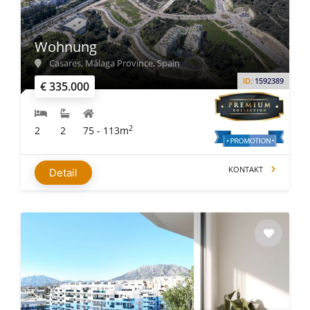
Wohnung
Casares, Málaga Province, Spain
ID:
1592389
€ 335.000
2
2
2
75 - 113m
KONTAKT
Detail