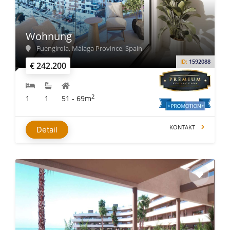
Wohnung
Fuengirola, Málaga Province, Spain
ID:
1592088
€ 242.200
2
1
1
51 - 69m
KONTAKT
Detail