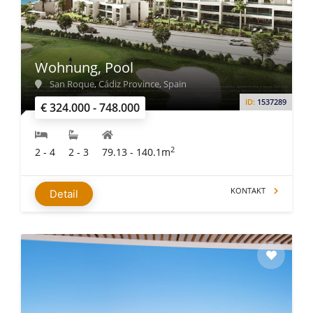
Wohnung, Pool
San Roque, Cádiz Province, Spain
ID:
1537289
€ 324.000 - 748.000
2
2 - 4
2 - 3
79.13 - 140.1m
KONTAKT
Detail