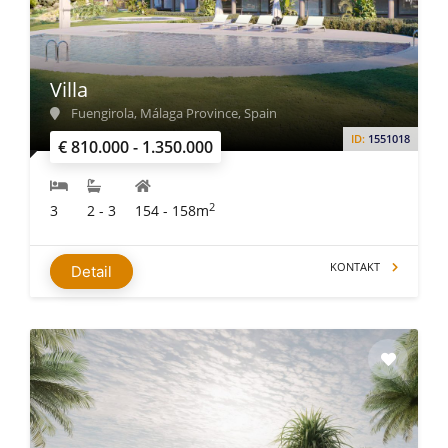
Villa
Fuengirola, Málaga Province, Spain
ID:
1551018
€ 810.000 - 1.350.000
2
3
2 - 3
154 - 158m
KONTAKT
Detail