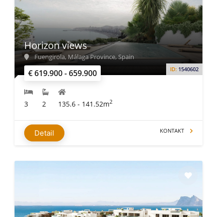
Horizon views
Fuengirola, Málaga Province, Spain
ID:
1540602
€ 619.900 - 659.900
2
3
2
135.6 - 141.52m
KONTAKT
Detail