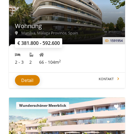
Wohnung
Manilva, Málaga Province, Spain
ID:
1591954
€ 381.800 - 592.600
2
2 - 3
2
66 - 104m
KONTAKT
Detail
Wunderschöner Meerblick