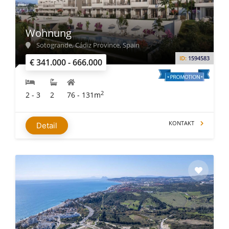
Wohnung
Sotogrande, Cádiz Province, Spain
ID:
1594583
€ 341.000 - 666.000
2
2 - 3
2
76 - 131m
KONTAKT
Detail