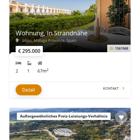
Wohnung, In Strandnähe
Mijas, Málaga Province, Spain
ID:
1561968
€ 295.000
2
2
1
67m
KONTAKT
Detail
Außergewöhnliches Preis-Leistungs-Verhältnis