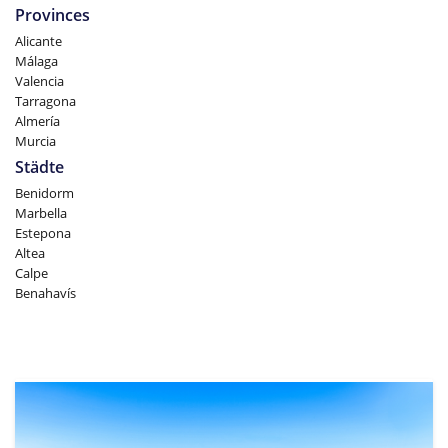
Provinces
Alicante
Málaga
Valencia
Tarragona
Almería
Murcia
Städte
Benidorm
Marbella
Estepona
Altea
Calpe
Benahavís