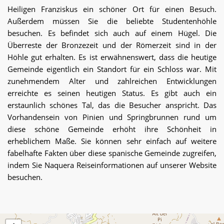
Berufen angeboten. Ambient Environment und kooperative
Heiligen Franziskus ein schöner Ort für einen Besuch.
Mitarbeiter ermöglichen es Ihnen, einfach zu bleiben und
Außerdem müssen Sie die beliebte Studentenhöhle
Ihre Zeit gut zu genießen.
besuchen. Es befindet sich auch auf einem Hügel. Die
Überreste der Bronzezeit und der Römerzeit sind in der
Höhle gut erhalten. Es ist erwähnenswert, dass die heutige
Gemeinde eigentlich ein Standort für ein Schloss war. Mit
zunehmendem Alter und zahlreichen Entwicklungen
erreichte es seinen heutigen Status. Es gibt auch ein
erstaunlich schönes Tal, das die Besucher anspricht. Das
Vorhandensein von Pinien und Springbrunnen rund um
diese schöne Gemeinde erhöht ihre Schönheit in
erheblichem Maße. Sie können sehr einfach auf weitere
fabelhafte Fakten über diese spanische Gemeinde zugreifen,
indem Sie Naquera Reiseinformationen auf unserer Website
besuchen.