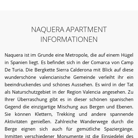
Unterkünfte auch im Herzen der Stadt. Sie können den
Artikel lesen, um mehr über die perfekten Ferienwohnungen
in Naquera zu erfahren. Mehr über Wohnungen zum
Verkauf in Naquera Perfekt und erstaunlich gestaltet, die
NAQUERA APARTMENT
Wohnungen zum Verkauf in Naquera sind alle
INFORMATIONEN
gleichermaßen lohnenswert. Die stilvolle Erscheinung und
die schnelle Verfügbarkeit aller grundlegenden
Einrichtungen und Annehmlichkeiten machen diese
Naquera ist im Grunde eine Metropole, die auf einem Hügel
Einheiten unverwechselbar. Ohne Einschränkungen
in Spanien liegt. Es befindet sich in der Comarca von Camp
bezüglich Ihres Budgets oder Ihrer Wahlmöglichkeiten
De Turia. Die Bergkette Sierra Calderona mit Blick auf diese
können Sie sich eine Unterkunft aussuchen, die Ihren
wunderschöne valencianische Gemeinde verleiht ihr ein
individuellen Bedürfnissen entspricht. Sie können die Nähe
beeindruckendes und schönes Aussehen. Es wird in der Tat
zu verschiedenen touristischen Orten von diesen
als Naturschutzgebiet in der Region Valencia angesehen. Zu
Mietunterkünften genießen. Die Anwesenheit von Kamin
Ihrer Überraschung gibt es in dieser schönen spanischen
und Bereitstellung von BBQs lassen Sie ein einzigartiges
Gegend die einzigartige Mischung aus Bergen und Ebenen.
Urlaubserlebnis erleben. Sie können wählen, in der Nähe der
Sie können Klettern, Trekking und andere spannende
Natur oder in den geschäftigen Stadtleben zu leben, indem
Aktivitäten genießen. Zahlreiche Wanderwege durch die
Sie sich für eine entsprechende Unterkunft entscheiden. Alle
Arten von Unterkünften, die für unterschiedliche
Berge eignen sich auch für gemütliche Spaziergänge.
Budgetgrenzen geeignet sind, werden von IMMO ABROAD-
Inmitten verschiedener Monumente ist die Einsiedelei des